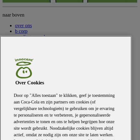
naar boven
over ons
b corp
voedingswaarden
dingen die we we maken
smoothies
super smoothies
sap
innocent+ sap
shots
kids
Over Cookies
dingen die we doen voor onze planeet
Door op "Alles toestaan" te klikken, geef je toestemming
recycle activisten
aan Coca‑Cola en zijn partners om cookies (of
landbouwkampioenen
klimaatveranderaars
vergelijkbare technologieën) te gebruiken om je ervaring
te personaliseren en te verbeteren, je gepersonaliseerde
dingen die we doen voor mensen
advertenties te tonen en ons te helpen begrijpen hoe onze
inclusiviteit & diversiteit
site wordt gebruikt. Noodzakelijke cookies blijven altijd
mensenrechten
actief, omdat ze nodig zijn om onze site te laten werken.