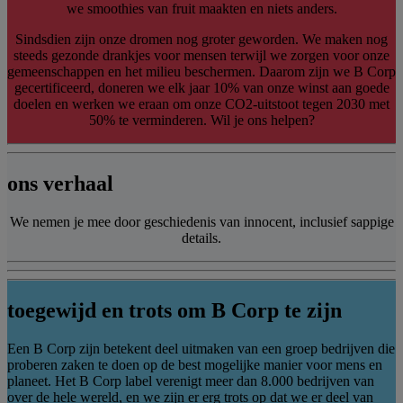
we smoothies van fruit maakten en niets anders.
Sindsdien zijn onze dromen nog groter geworden. We maken nog
steeds gezonde drankjes voor mensen terwijl we zorgen voor onze
gemeenschappen en het milieu beschermen. Daarom zijn we B Corp
gecertificeerd, doneren we elk jaar 10% van onze winst aan goede
doelen en werken we eraan om onze CO2-uitstoot tegen 2030 met
50% te verminderen. Wil je ons helpen?
ons verhaal
We nemen je mee door geschiedenis van innocent, inclusief sappige
details.
toegewijd en trots om B Corp te zijn
Een B Corp zijn betekent deel uitmaken van een groep bedrijven die
proberen zaken te doen op de best mogelijke manier voor mens en
planeet. Het B Corp label verenigt meer dan 8.000 bedrijven van
over de hele wereld, en we zijn er erg trots op dat we er deel van