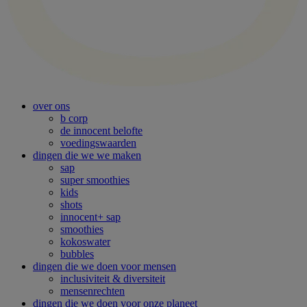
over ons
b corp
de innocent belofte
voedingswaarden
dingen die we we maken
sap
super smoothies
kids
shots
innocent+ sap
smoothies
kokoswater
bubbles
dingen die we doen voor mensen
inclusiviteit & diversiteit
mensenrechten
dingen die we doen voor onze planeet